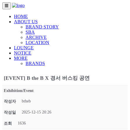
☰
HOME
ABOUT US
BRAND STORY
SBA
ARCHIVE
LOCATION
LOUNGE
NOTICE
MORE
BRANDS
[EVENT] B the B X 경서 버스킹 공연
Exhibition/Event
btheb
작성자
2025-12-15 20:26
작성일
1636
조회