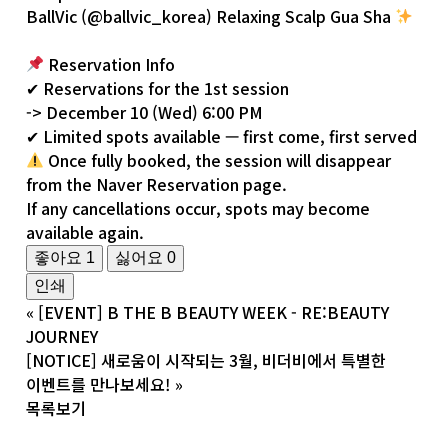
BallVic (
@ballvic_korea
) Relaxing Scalp Gua Sha
Reservation Info
✔ Reservations for the 1st session
-> December 10 (Wed) 6:00 PM
✔ Limited spots available — first come, first served
Once fully booked, the session will disappear
from the Naver Reservation page.
If any cancellations occur, spots may become
available again.
좋아요
1
싫어요
0
인쇄
«
[EVENT] B THE B BEAUTY WEEK - RE:BEAUTY
JOURNEY
[NOTICE] 새로움이 시작되는 3월, 비더비에서 특별한
이벤트를 만나보세요!
»
목록보기