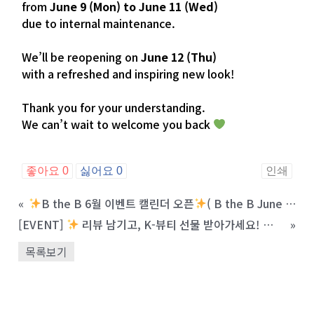
from
June 9 (Mon) to June 11 (Wed)
due to internal maintenance.
⠀
We’ll be reopening on
June 12 (Thu)
with a refreshed and inspiring new look!
⠀
Thank you for your understanding.
We can’t wait to welcome you back
⠀
좋아요
0
싫어요
0
인쇄
«
B the B 6월 이벤트 캘린더 오픈
( B the B June Event Calendar)
[EVENT]
리뷰 남기고, K-뷰티 선물 받아가세요!
(Leave 
»
목록보기