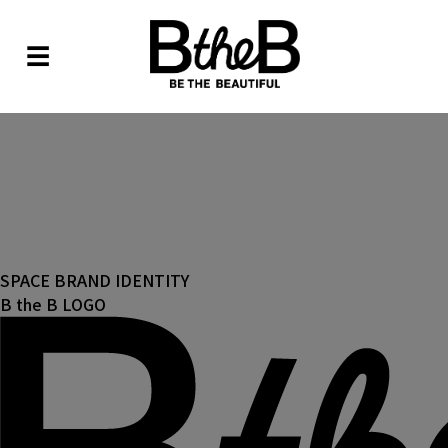
☰
SPACE BRAND IDENTITY
B the B LOGO