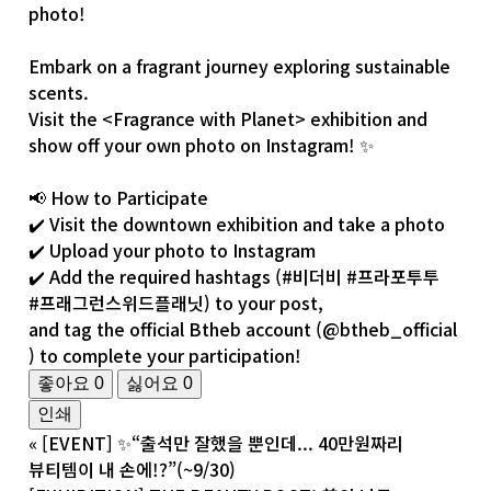
photo!
Embark on a fragrant journey exploring sustainable
scents.
Visit the <Fragrance with Planet> exhibition and
show off your own photo on Instagram! ✨
📢 How to Participate
✔️ Visit the downtown exhibition and take a photo
✔️ Upload your photo to Instagram
✔️ Add the required hashtags (
#비더비
#프라포투투
#프래그런스위드플래닛
) to your post,
and tag the official Btheb account (
@btheb_official
) to complete your participation!
좋아요
0
싫어요
0
인쇄
«
[EVENT] ✨“출석만 잘했을 뿐인데... 40만원짜리
뷰티템이 내 손에!?”(~9/30)