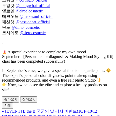
코링코
@coringco_official
두잉왓
@doingwhat_official
엘로엘
@elroelcosmetic
메크쏘울
@makesoul_official
패션캣
@passioncat_official
딘토
@dinto_cosmetic
코시에로
@sierocosmetic
-
A special experience to complete my own mood
September‘s [Personal color diagnosis & Making Mood Styling Kit]
class has been completed successfully!
In September’s class, we gave a special time to the participants.
The expert‘s personal color diagnosis, point makeup using
recommended products, and even a free self photo Studio
Now, swipe to see the vibe and explore a beauty products on
site!
좋아요
0
싫어요
0
인쇄
«
[EVENT] B the B 국군의 날 감사 이벤트(10/1~10/12)